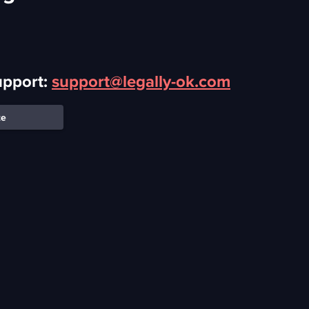
upport:
support@legally-ok.com
te